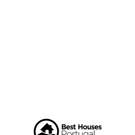
Loa
din
g...