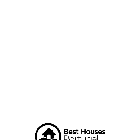
Loa
din
g...