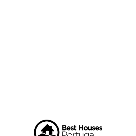
Loa
din
g...