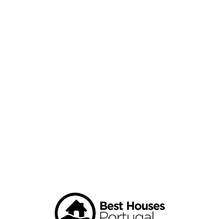
Loa
din
g...