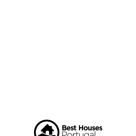
Loa
din
g...