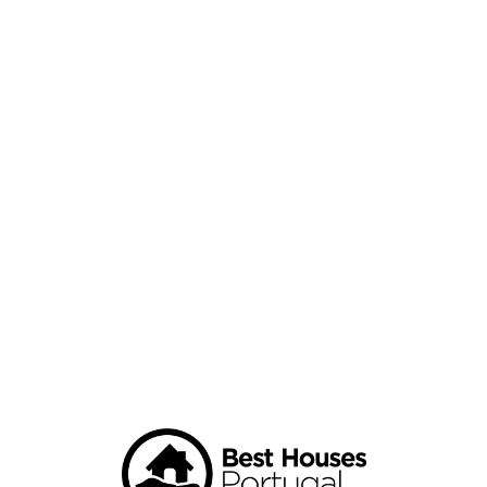
Loa
din
g...