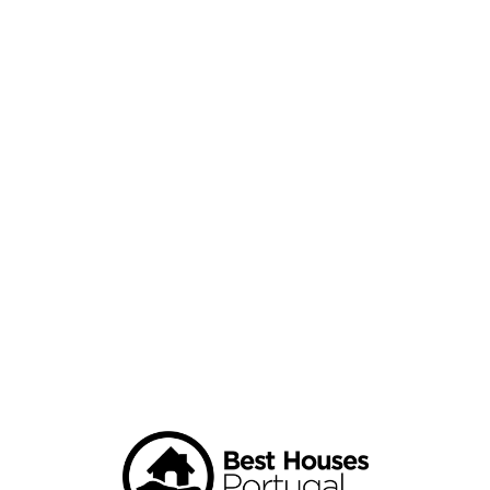
Loa
din
g...