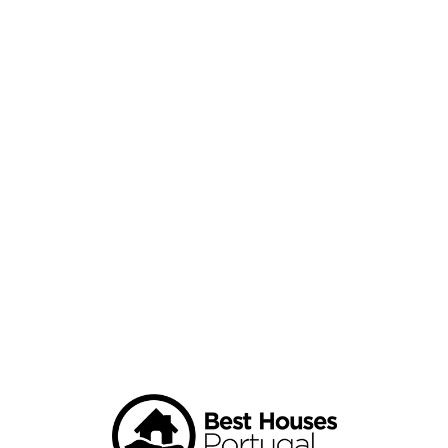
Loa
din
g...