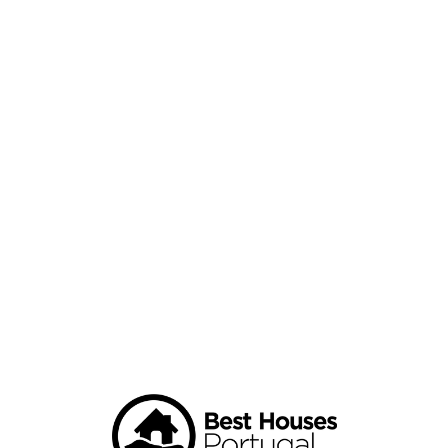
Loa
din
g...