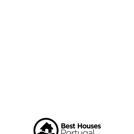
Loa
din
g...