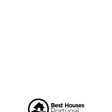
Loa
din
g...