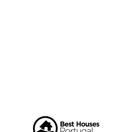
Loa
din
g...