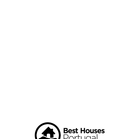
Loa
din
g...