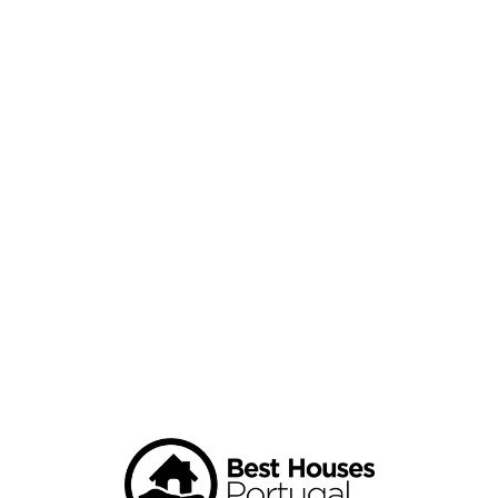
Loa
din
g...