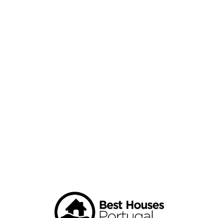
Loa
din
g...