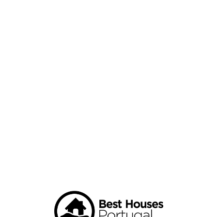
Loa
din
g...