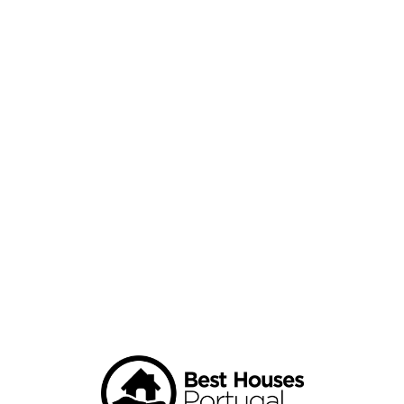
Loa
din
g...