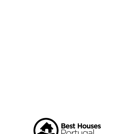
Loa
din
g...