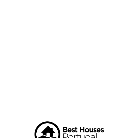
Loa
din
g...